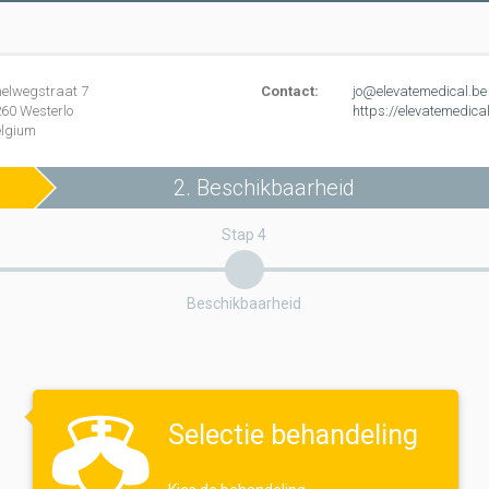
nelwegstraat
7
Contact:
jo@elevatemedical.be
260
Westerlo
https://elevatemedica
elgium
2. Beschikbaarheid
Stap 4
Beschikbaarheid
Selectie behandeling