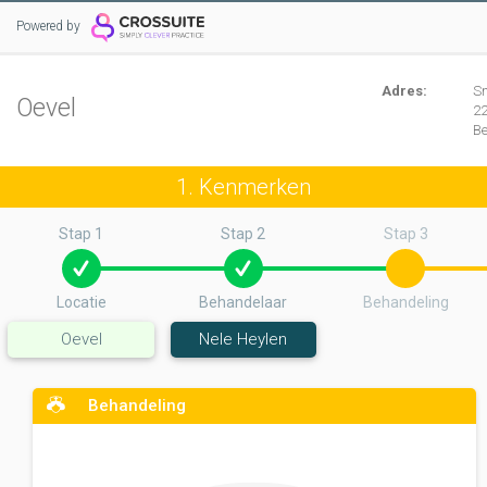
Powered by
Adres:
S
Oevel
2
B
1. Kenmerken
Stap 1
Stap 2
Stap 3
Locatie
Behandelaar
Behandeling
Oevel
Nele Heylen
Behandeling