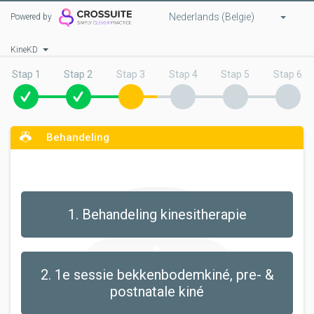
Nederlands (Belgie)
Powered by
KineKD
Stap 1
Stap 2
Stap 3
Stap 4
Stap 5
Stap 6
Behandeling
1. Behandeling kinesitherapie
2. 1e sessie bekkenbodemkiné, pre- &
postnatale kiné