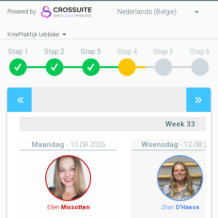
Nederlands (Belgie)
Powered by
KinePraktijk Lebbeke
Stap 1
Stap 2
Stap 3
Stap 4
Stap 5
Stap 6
Week
33
Maandag
- 10.08.2026
Woensdag
- 12.08.202
Ellen
Missotten
Shari
D'Haese