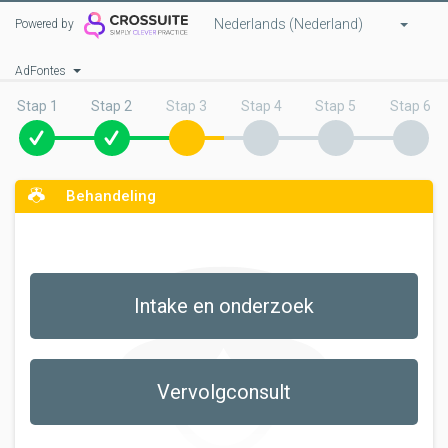
Nederlands (Nederland)
Powered by
AdFontes
Stap 1
Stap 2
Stap 3
Stap 4
Stap 5
Stap 6
Behandeling
Intake en onderzoek
Vervolgconsult