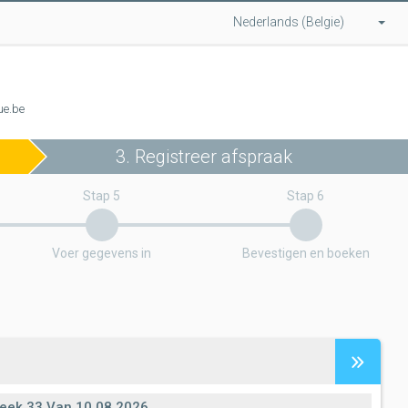
Nederlands (Belgie)
ue.be
3. Registreer afspraak
Stap 5
Stap 6
Voer gegevens in
Bevestigen en boeken
eek
33
Van
10.08.2026