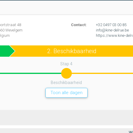
ortstraat
48
Contact:
+32 0497 03 00 85
560
Wevelgem
info@kine-delrue.be
elgium
https://www.kine-delr
2. Beschikbaarheid
Stap 4
Beschikbaarheid
Toon alle dagen
W