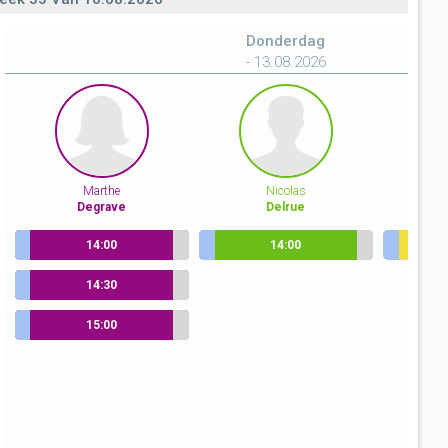
Donderdag
- 13.08.2026
Marthe
Nicolas
Degrave
Delrue
V
14:00
14:00
Sportstraat 48
Vervolgbehandeling
Sportstraat 48
Vervolgbehandeling
Sportstraat 48
14:30
Sportstraat 48
Vervolgbehandeling
15:00
Sportstraat 48
Vervolgbehandeling