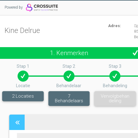
Powered by
Adres:
Sp
Kine Delrue
8
B
1. Kenmerken
Stap 1
Stap 2
Stap 3
Locatie
Behandelaar
Behandeling
2
Locaties
7
Vervolgbehan
Behandelaars
deling