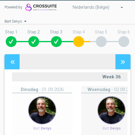
Nederlands (Belgie)
Powered by
Bart Denys
Stap 1
Stap 2
Stap 3
Stap 4
Stap 5
Stap 6
Week
36
Dinsdag
- 01.09.2026
Woensdag
- 02.09.202
Bart
Denys
Bart
Denys