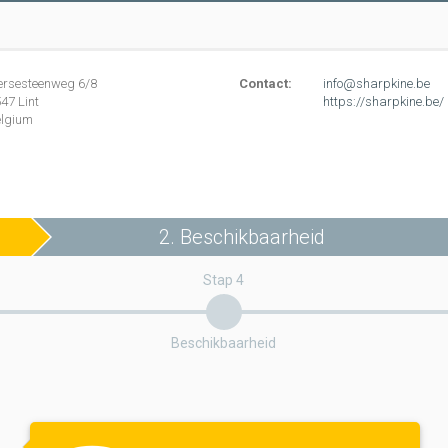
ersesteenweg
6/8
Contact:
info@sharpkine.be
547
Lint
https://sharpkine.be/
elgium
2. Beschikbaarheid
Stap 4
Beschikbaarheid