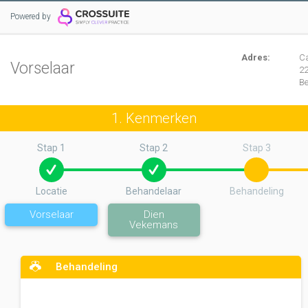
Powered by
Adres:
C
Vorselaar
2
B
1. Kenmerken
Stap 1
Stap 2
Stap 3
Locatie
Behandelaar
Behandeling
Vorselaar
Dien
Vekemans
Behandeling