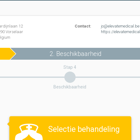
ardijnlaan
12
Contact:
jo@elevatemedical.be
290
Vorselaar
https://elevatemedica
elgium
2. Beschikbaarheid
Stap 4
Beschikbaarheid
Selectie behandeling