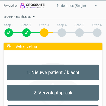
Nederlands (Belgie)
Powered by
SHARP Kinesitherapie
Stap 1
Stap 2
Stap 3
Stap 4
Stap 5
Stap 6
Behandeling
1. Nieuwe patiënt / klacht
2. Vervolgafspraak