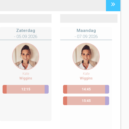
Zaterdag
Maandag
- 05.09.2026
- 07.09.2026
Kate
Kate
Wiggins
Wiggins
12:15
14:45
Scheldewindeke
Ontrackx loopanalyse
Scheldewindeke
Ontrackx loopanalyse
Gavere
15:45
Scheldewindeke
Ontrackx loopanalyse
Gavere