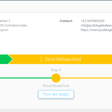
eerken
5
Contact:
+32 0476934229
890
Scheldewindeke
info@podologiekatewi
elgium
https://www.podologi
2. Beschikbaarheid
Stap 4
Beschikbaarheid
Toon alle dagen