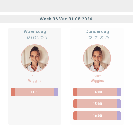
Week
36
Van
31.08.2026
Woensdag
Donderdag
- 02.09.2026
- 03.09.2026
Kate
Kate
Wiggins
Wiggins
11:30
14:00
Scheldewindeke
Ontrackx loopanalyse
Scheldewindeke
Ontrackx loopanalyse
15:00
Scheldewindeke
Ontrackx loopanalyse
16:00
Scheldewindeke
Ontrackx loopanalyse