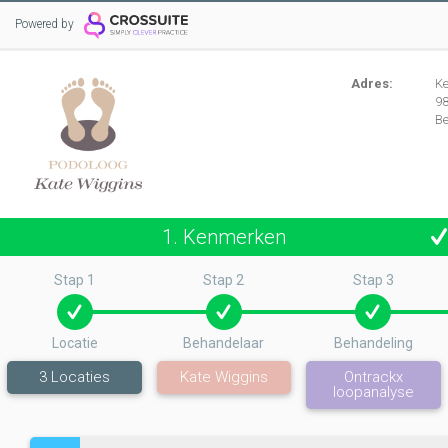
Powered by
Adres:
K
9
B
1. Kenmerken
Stap 1
Stap 2
Stap 3
Locatie
Behandelaar
Behandeling
3
Locaties
Kate Wiggins
Ontrackx
loopanalyse