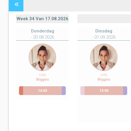
Week
34
Van
17.08.2026
Donderdag
Dinsdag
- 20.08.2026
- 01.09.2026
Kate
Kate
Wiggins
Wiggins
14:45
15:00
Scheldewindeke
Ontrackx loopanalyse
Gavere
Ontrackx loopanalyse